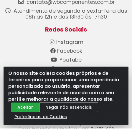
contato@wbcomponentes.com.br
Atendimento de segunda a sexta-feira das
08h às 12h e das 13h30 às 17h30
Redes Sociais
Instagram
Facebook
YouTube
Linkedin
O nosso site coleta cookies próprios e de
terceiros para proporcionar uma experiência
Formas de Pagamento
personalizada ao usuário, apresentar
publicidade relevante de acordo com o seu
perfil e melhorar a qualidade do nosso site.
Aceitar
Negar não essenciais
Preferências de Cookies
WB Componentes Automotivos LTDA - CNPJ
08.528.393/0001-12 - Rua do Níquel, 667 - Parque
Oeste Industrial, Goiânia/GO - CEP 74375-660