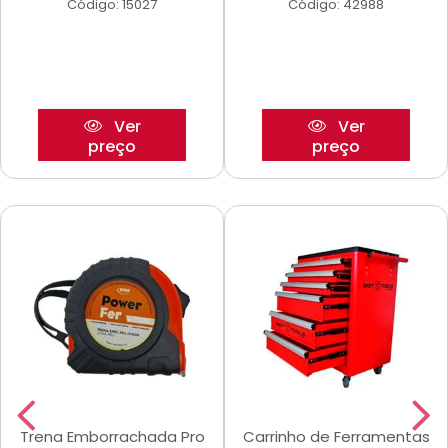
Código: 15027
Código: 42988
Ver
Ver
preço
preço
Trena Emborrachada Pro
Carrinho de Ferramentas