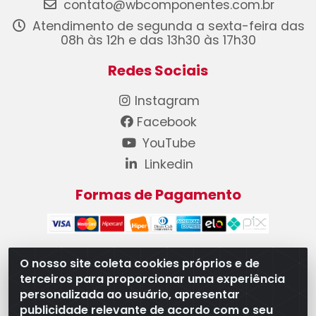
contato@wbcomponentes.com.br
Atendimento de segunda a sexta-feira das
08h às 12h e das 13h30 às 17h30
Redes Sociais
Instagram
Facebook
YouTube
Linkedin
Formas de Pagamento
O nosso site coleta cookies próprios e de
terceiros para proporcionar uma experiência
WB Componentes Automotivos LTDA - CNPJ
personalizada ao usuário, apresentar
08.528.393/0001-12 - Rua do Níquel, 667 - Parque
publicidade relevante de acordo com o seu
Oeste Industrial, Goiânia/GO - CEP 74375-660