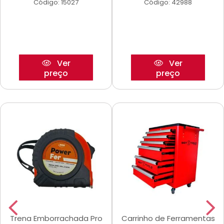
Código: 15027
Código: 42988
Ver
Ver
preço
preço
Trena Emborrachada Pro
Carrinho de Ferramentas