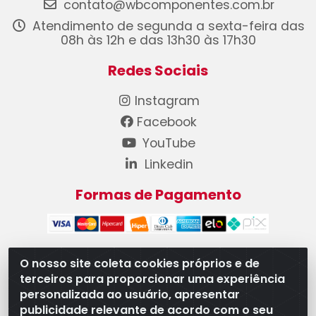
contato@wbcomponentes.com.br
Atendimento de segunda a sexta-feira das
08h às 12h e das 13h30 às 17h30
Redes Sociais
Instagram
Facebook
YouTube
Linkedin
Formas de Pagamento
O nosso site coleta cookies próprios e de
terceiros para proporcionar uma experiência
WB Componentes Automotivos LTDA - CNPJ
personalizada ao usuário, apresentar
08.528.393/0001-12 - Rua do Níquel, 667 - Parque
publicidade relevante de acordo com o seu
Oeste Industrial, Goiânia/GO - CEP 74375-660