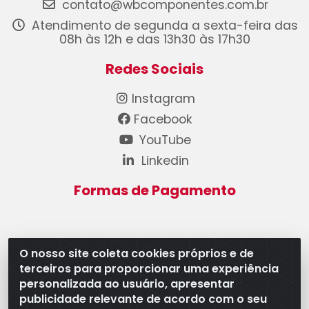
contato@wbcomponentes.com.br
Atendimento de segunda a sexta-feira das
08h às 12h e das 13h30 às 17h30
Redes Sociais
Instagram
Facebook
YouTube
Linkedin
Formas de Pagamento
O nosso site coleta cookies próprios e de
terceiros para proporcionar uma experiência
WB Componentes Automotivos LTDA - CNPJ
personalizada ao usuário, apresentar
08.528.393/0001-12 - Rua do Níquel, 667 - Parque
publicidade relevante de acordo com o seu
Oeste Industrial, Goiânia/GO - CEP 74375-660