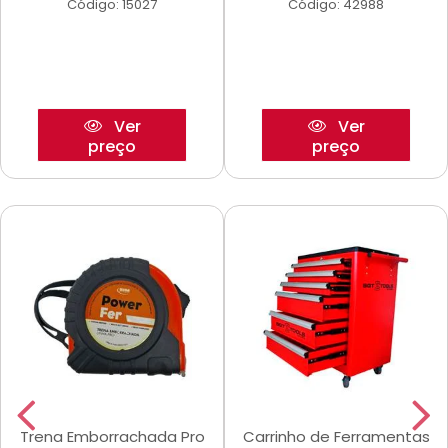
Código: 15027
Código: 42988
Ver
Ver
preço
preço
Trena Emborrachada Pro
Carrinho de Ferramentas