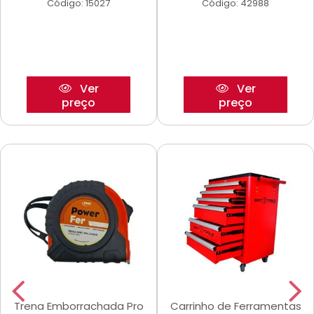
Código: 15027
Código: 42988
Ver
Ver
preço
preço
Trena Emborrachada Pro
Carrinho de Ferramentas