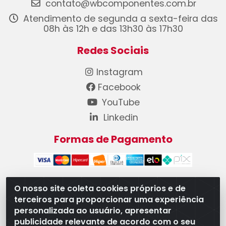
contato@wbcomponentes.com.br
Atendimento de segunda a sexta-feira das
08h às 12h e das 13h30 às 17h30
Redes Sociais
Instagram
Facebook
YouTube
Linkedin
Formas de Pagamento
O nosso site coleta cookies próprios e de
terceiros para proporcionar uma experiência
WB Componentes Automotivos LTDA - CNPJ
personalizada ao usuário, apresentar
08.528.393/0001-12 - Rua do Níquel, 667 - Parque
publicidade relevante de acordo com o seu
Oeste Industrial, Goiânia/GO - CEP 74375-660