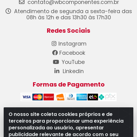
contato@wbcomponentes.com.br
Atendimento de segunda a sexta-feira das
08h às 12h e das 13h30 às 17h30
Redes Sociais
Instagram
Facebook
YouTube
Linkedin
Formas de Pagamento
O nosso site coleta cookies próprios e de
terceiros para proporcionar uma experiência
WB Componentes Automotivos LTDA - CNPJ
personalizada ao usuário, apresentar
08.528.393/0001-12 - Rua do Níquel, 667 - Parque
publicidade relevante de acordo com o seu
Oeste Industrial, Goiânia/GO - CEP 74375-660