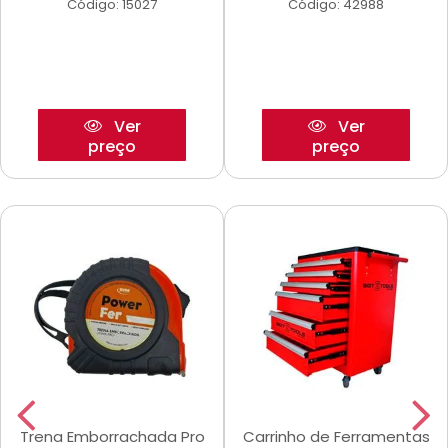
Código: 15027
Código: 42988
Ver
Ver
preço
preço
Trena Emborrachada Pro
Carrinho de Ferramentas