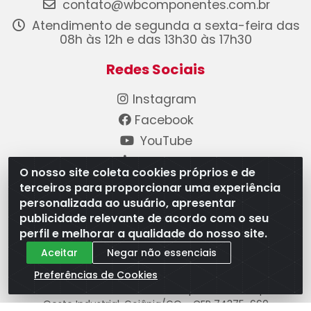
contato@wbcomponentes.com.br
Atendimento de segunda a sexta-feira das
08h às 12h e das 13h30 às 17h30
Redes Sociais
Instagram
Facebook
YouTube
Linkedin
O nosso site coleta cookies próprios e de
terceiros para proporcionar uma experiência
Formas de Pagamento
personalizada ao usuário, apresentar
publicidade relevante de acordo com o seu
perfil e melhorar a qualidade do nosso site.
Aceitar
Negar não essenciais
Preferências de Cookies
WB Componentes Automotivos LTDA - CNPJ
08.528.393/0001-12 - Rua do Níquel, 667 - Parque
Oeste Industrial, Goiânia/GO - CEP 74375-660