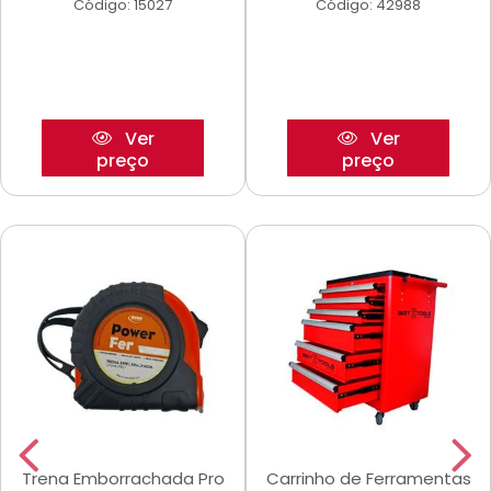
Código: 15027
Código: 42988
Ver
Ver
preço
preço
Trena Emborrachada Pro
Carrinho de Ferramentas