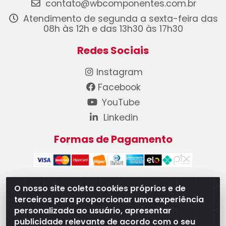
contato@wbcomponentes.com.br
Atendimento de segunda a sexta-feira das
08h às 12h e das 13h30 às 17h30
Redes Sociais
Instagram
Facebook
YouTube
Linkedin
Formas de Pagamento
O nosso site coleta cookies próprios e de
terceiros para proporcionar uma experiência
WB Componentes Automotivos LTDA - CNPJ
personalizada ao usuário, apresentar
08.528.393/0001-12 - Rua do Níquel, 667 - Parque
publicidade relevante de acordo com o seu
Oeste Industrial, Goiânia/GO - CEP 74375-660