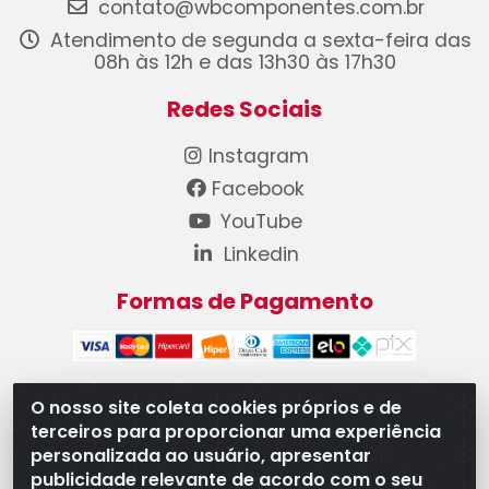
contato@wbcomponentes.com.br
Atendimento de segunda a sexta-feira das
08h às 12h e das 13h30 às 17h30
Redes Sociais
Instagram
Facebook
YouTube
Linkedin
Formas de Pagamento
O nosso site coleta cookies próprios e de
terceiros para proporcionar uma experiência
WB Componentes Automotivos LTDA - CNPJ
personalizada ao usuário, apresentar
08.528.393/0001-12 - Rua do Níquel, 667 - Parque
publicidade relevante de acordo com o seu
Oeste Industrial, Goiânia/GO - CEP 74375-660