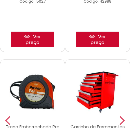
Código: 15027
Código: 42988
Ver
Ver
preço
preço
Trena Emborrachada Pro
Carrinho de Ferramentas