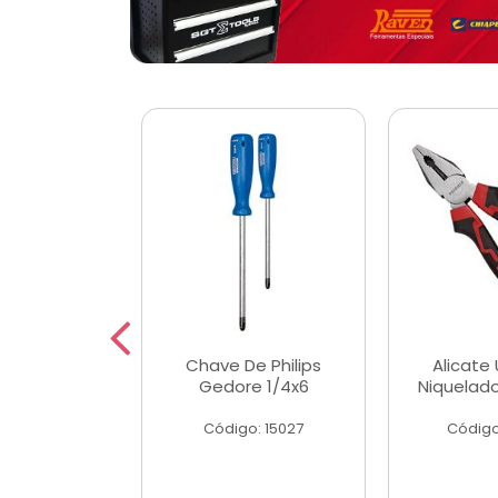
 Magnetica
Chave De Philips
Alicate 
ngular
Gedore 1/4x6
Niquelad
o: 56779
Código: 15027
Código