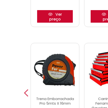
Ver
Ver
reço
preço
pr
De Corte
Trena Emborrachada
Carri
3/64x7/8
Pro 5mts X 16mm
Ferram
0x22,2mm
Gavetas