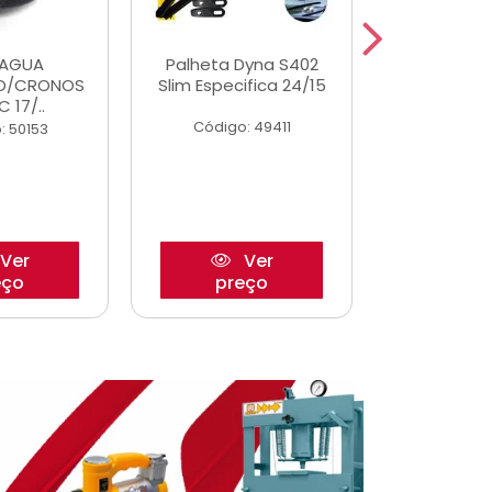
DAGUA
Palheta Dyna S402
Eixo P
O/CRONOS
Slim Especifica 24/15
Trambulad
C 17/..
05/
Código: 49411
: 50153
Código:
Ver
Ver
eço
preço
pre