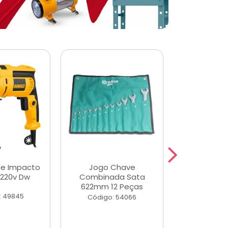
de Impacto
Jogo Chave
Jogo de Ch
 220v Dw
Combinada Sata
Longas e 
622mm 12 Peças
Peças
: 49845
Código: 54066
Código: