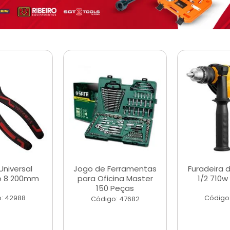
Universal
Jogo de Ferramentas
Furadeira 
o 8 200mm
para Oficina Master
1/2 710w
150 Peças
: 42988
Código
Código: 47682