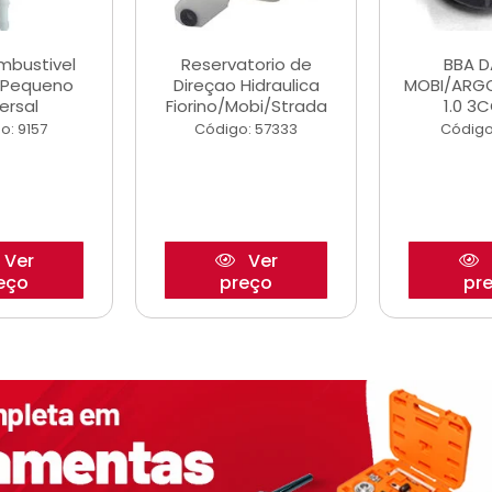
ombustivel
Reservatorio de
BBA 
o Pequeno
Direçao Hidraulica
MOBI/ARG
ersal
Fiorino/Mobi/Strada
1.0 3C
o: 9157
Código: 57333
Código
Ver
Ver
eço
preço
pr