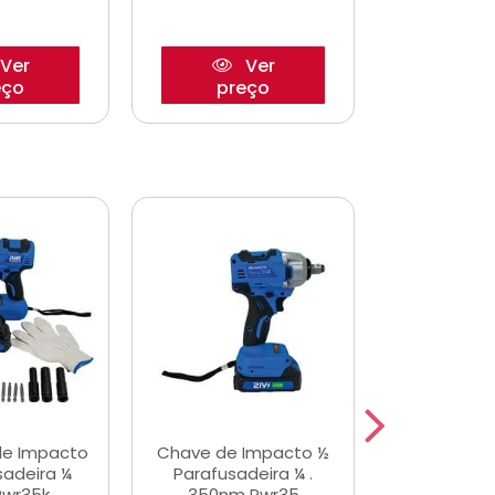
Ver
Ver
eço
preço
pre
de Impacto
Chave de Impacto ½
Jogo de C
sadeira ¼
Parafusadeira ¼ .
Fenda 
Pwr35k
350nm Pwr35
S3800