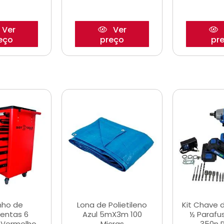
Ver
Ver
eço
preço
pr
nho de
Lona de Polietileno
Kit Chave 
entas 6
Azul 5mX3m 100
½ Parafu
 Vermelho
Micras
350n 