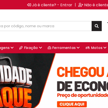
|
Já é cliente? - Entrar
Não é client
agens
Fixação
Ferramentas
Motos