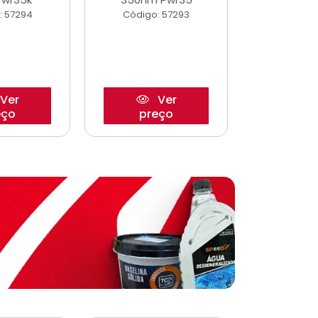
: 57294
Código: 57293
Código:
Ver
Ver
eço
preço
pre