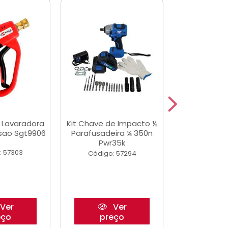
a Lavaradora
Kit Chave de Impacto ½
Adesivo Epox
ssao Sgt9906
Parafusadeira ¼ 350n
Transp.
Pwr35k
: 57303
Código:
Código: 57294
Ver
Ver
eço
preço
pre