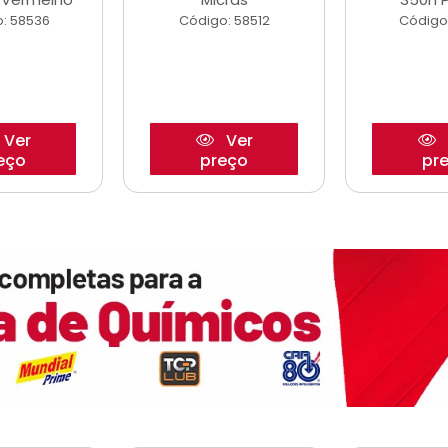
: 58536
Código: 58512
Código
Ver
Ver
eço
preço
pr