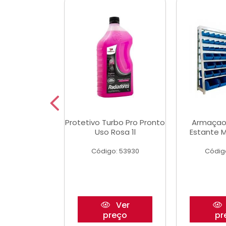
Multimec X3
Protetivo Turbo Pro Pronto
Armaçao
Uso Rosa 1l
Estante M
o: 50273
Código: 53930
Códig
Ver
Ver
reço
preço
pr