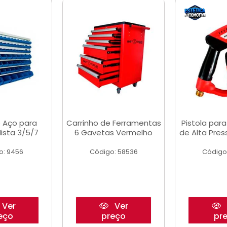
 Aço para
Carrinho de Ferramentas
Pistola par
ista 3/5/7
6 Gavetas Vermelho
de Alta Pre
o: 9456
Código: 58536
Código
Ver
Ver
eço
preço
pr