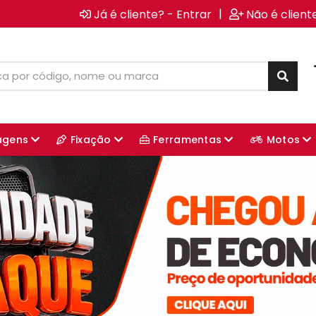
|
Já é cliente? - Entrar
Não é client
agens
Fixação
Ferramentas
Motos