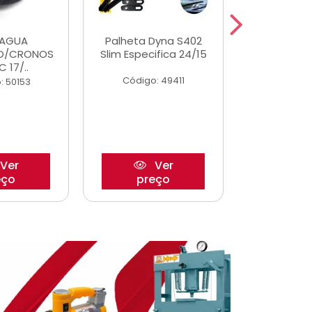
DAGUA
Palheta Dyna S402
Eixo P
O/CRONOS
Slim Especifica 24/15
Trambulad
C 17/..
05/
Código: 49411
: 50153
Código:
Ver
Ver
eço
preço
pre