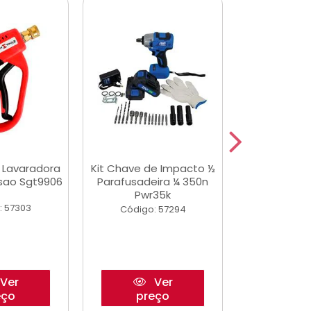
a Lavaradora
Kit Chave de Impacto ½
Adesivo Epox
ssao Sgt9906
Parafusadeira ¼ 350n
Transp.
Pwr35k
: 57303
Código:
Código: 57294
Ver
Ver
eço
preço
pre