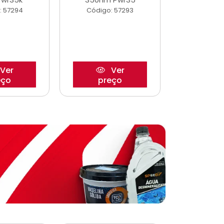
: 57294
Código: 57293
Código:
Ver
Ver
eço
preço
pre