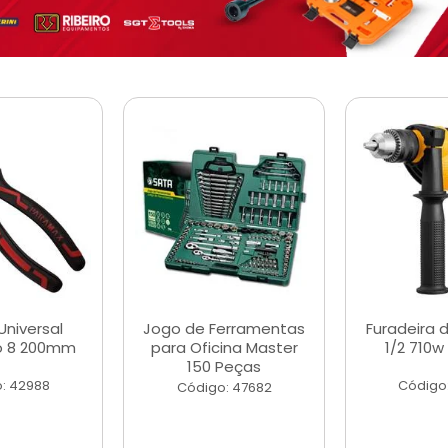
Universal
Jogo de Ferramentas
Furadeira 
o 8 200mm
para Oficina Master
1/2 710w
150 Peças
: 42988
Código
Código: 47682