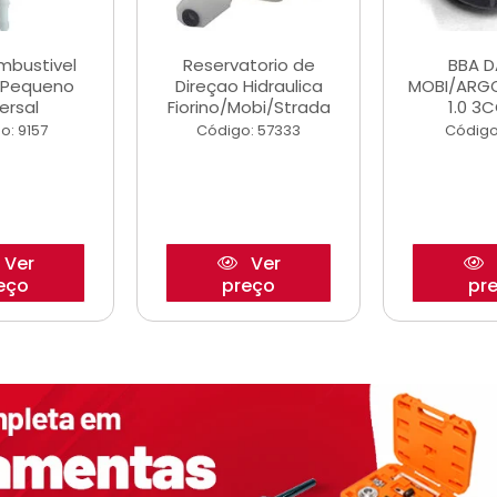
ombustivel
Reservatorio de
BBA 
o Pequeno
Direçao Hidraulica
MOBI/ARG
ersal
Fiorino/Mobi/Strada
1.0 3C
o: 9157
Código: 57333
Código
Ver
Ver
eço
preço
pr