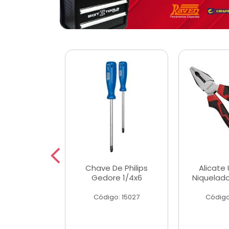
 Magnetica
Chave De Philips
Alicate 
ngular
Gedore 1/4x6
Niquelad
o: 56779
Código: 15027
Código