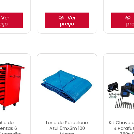
Ver
Ver
eço
preço
pr
nho de
Lona de Polietileno
Kit Chave 
entas 6
Azul 5mX3m 100
½ Parafu
 Vermelho
Micras
350n 