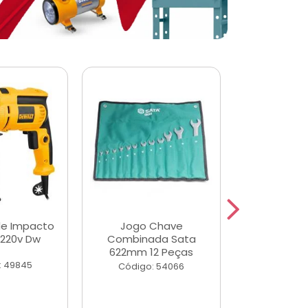
de Impacto
Jogo Chave
Jogo de Ch
 220v Dw
Combinada Sata
Longas e 
622mm 12 Peças
Peças
: 49845
Código: 54066
Código: