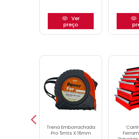
Ver
Ver
reço
preço
pr
De Corte
Trena Emborrachada
Carri
3/64x7/8
Pro 5mts X 16mm
Ferram
0x22,2mm
Gavetas