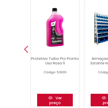
Multimec X3
Protetivo Turbo Pro Pronto
Armaçao
Uso Rosa 1l
Estante M
o: 50273
Código: 53930
Códig
Ver
Ver
reço
preço
pr