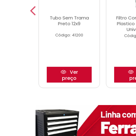
dro Roda
Tubo Sem Trama
Filtro C
,63mm
Preto 12x9
Plastic
o/Strada
Univ
Código: 41200
o: 27880
Códig
Ver
Ver
reço
preço
pr