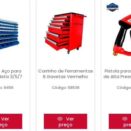
 Aço para
Carrinho de Ferramentas
Pistola par
ista 3/5/7
6 Gavetas Vermelho
de Alta Pre
o: 9456
Código: 58536
Código
Ver
Ver
eço
preço
pr