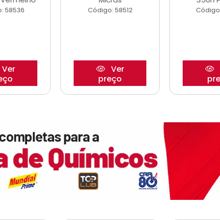
: 58536
Código: 58512
Código
Ver
Ver
eço
preço
pr