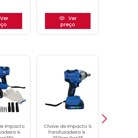
Ver
Ver
eço
preço
pre
de Impacto
Chave de Impacto ½
Jogo de C
sadeira ¼
Parafusadeira ¼ .
Fenda 
Pwr35k
350nm Pwr35
S3800