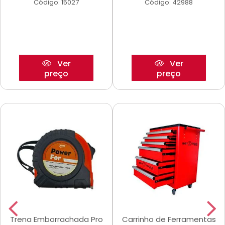
Código: 15027
Código: 42988
Ver
Ver
preço
preço
Trena Emborrachada Pro
Carrinho de Ferramentas