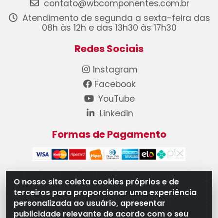
contato@wbcomponentes.com.br
Atendimento de segunda a sexta-feira das
08h às 12h e das 13h30 às 17h30
Redes Sociais
Instagram
Facebook
YouTube
Linkedin
Formas de Pagamento
O nosso site coleta cookies próprios e de
terceiros para proporcionar uma experiência
WB Componentes Automotivos LTDA - CNPJ
personalizada ao usuário, apresentar
08.528.393/0001-12 - Rua do Níquel, 667 - Parque
publicidade relevante de acordo com o seu
Oeste Industrial, Goiânia/GO - CEP 74375-660