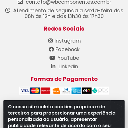
contato@wbcomponentes.com.br
Atendimento de segunda a sexta-feira das
08h às 12h e das 13h30 às 17h30
Redes Sociais
Instagram
Facebook
YouTube
Linkedin
Formas de Pagamento
O nosso site coleta cookies próprios e de
terceiros para proporcionar uma experiência
WB Componentes Automotivos LTDA - CNPJ
personalizada ao usuário, apresentar
08.528.393/0001-12 - Rua do Níquel, 667 - Parque
publicidade relevante de acordo com o seu
Oeste Industrial, Goiânia/GO - CEP 74375-660