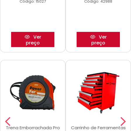
Código: 15027
Código: 42988
Ver
Ver
preço
preço
Trena Emborrachada Pro
Carrinho de Ferramentas