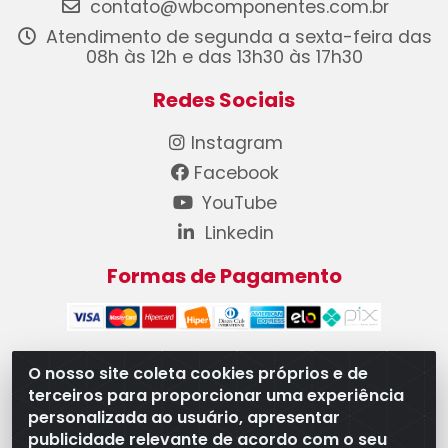
contato@wbcomponentes.com.br
Atendimento de segunda a sexta-feira das
08h às 12h e das 13h30 às 17h30
Redes Sociais
Instagram
Facebook
YouTube
Linkedin
Formas de Pagamento
O nosso site coleta cookies próprios e de
terceiros para proporcionar uma experiência
WB Componentes Automotivos LTDA - CNPJ
personalizada ao usuário, apresentar
08.528.393/0001-12 - Rua do Níquel, 667 - Parque
publicidade relevante de acordo com o seu
Oeste Industrial, Goiânia/GO - CEP 74375-660