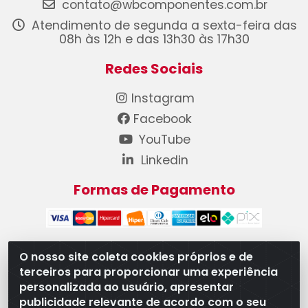
contato@wbcomponentes.com.br
Atendimento de segunda a sexta-feira das
08h às 12h e das 13h30 às 17h30
Redes Sociais
Instagram
Facebook
YouTube
Linkedin
Formas de Pagamento
O nosso site coleta cookies próprios e de
terceiros para proporcionar uma experiência
WB Componentes Automotivos LTDA - CNPJ
personalizada ao usuário, apresentar
08.528.393/0001-12 - Rua do Níquel, 667 - Parque
publicidade relevante de acordo com o seu
Oeste Industrial, Goiânia/GO - CEP 74375-660