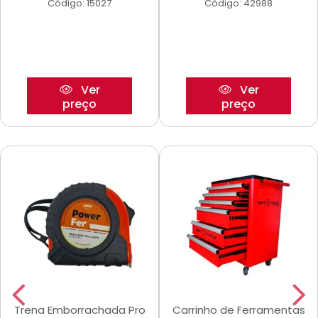
Código: 15027
Código: 42988
Ver
Ver
preço
preço
Trena Emborrachada Pro
Carrinho de Ferramentas