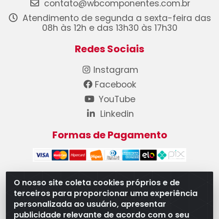
contato@wbcomponentes.com.br
Atendimento de segunda a sexta-feira das
08h às 12h e das 13h30 às 17h30
Redes Sociais
Instagram
Facebook
YouTube
Linkedin
Formas de Pagamento
O nosso site coleta cookies próprios e de
terceiros para proporcionar uma experiência
WB Componentes Automotivos LTDA - CNPJ
personalizada ao usuário, apresentar
08.528.393/0001-12 - Rua do Níquel, 667 - Parque
publicidade relevante de acordo com o seu
Oeste Industrial, Goiânia/GO - CEP 74375-660