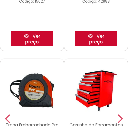
Código: 15027
Código: 42988
Ver
Ver
preço
preço
Trena Emborrachada Pro
Carrinho de Ferramentas