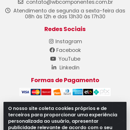
contato@wbcomponentes.com.br
Atendimento de segunda a sexta-feira das
08h às 12h e das 13h30 às 17h30
Redes Sociais
Instagram
Facebook
YouTube
Linkedin
Formas de Pagamento
O nosso site coleta cookies próprios e de
terceiros para proporcionar uma experiência
WB Componentes Automotivos LTDA - CNPJ
personalizada ao usuário, apresentar
08.528.393/0001-12 - Rua do Níquel, 667 - Parque
publicidade relevante de acordo com o seu
Oeste Industrial, Goiânia/GO - CEP 74375-660