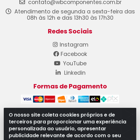
contato@wbcomponentes.com.br
Atendimento de segunda a sexta-feira das
08h às 12h e das 13h30 às 17h30
Redes Sociais
Instagram
Facebook
YouTube
Linkedin
Formas de Pagamento
O nosso site coleta cookies próprios e de
terceiros para proporcionar uma experiência
WB Componentes Automotivos LTDA - CNPJ
personalizada ao usuário, apresentar
08.528.393/0001-12 - Rua do Níquel, 667 - Parque
publicidade relevante de acordo com o seu
Oeste Industrial, Goiânia/GO - CEP 74375-660