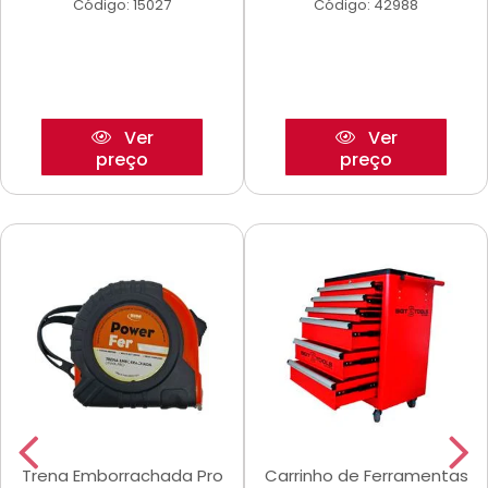
Código: 15027
Código: 42988
Ver
Ver
preço
preço
Trena Emborrachada Pro
Carrinho de Ferramentas