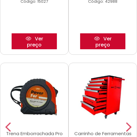
Código: 15027
Código: 42988
Ver
Ver
preço
preço
Trena Emborrachada Pro
Carrinho de Ferramentas