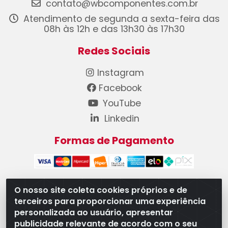
contato@wbcomponentes.com.br
Atendimento de segunda a sexta-feira das
08h às 12h e das 13h30 às 17h30
Redes Sociais
Instagram
Facebook
YouTube
Linkedin
Formas de Pagamento
O nosso site coleta cookies próprios e de
terceiros para proporcionar uma experiência
WB Componentes Automotivos LTDA - CNPJ
personalizada ao usuário, apresentar
08.528.393/0001-12 - Rua do Níquel, 667 - Parque
publicidade relevante de acordo com o seu
Oeste Industrial, Goiânia/GO - CEP 74375-660