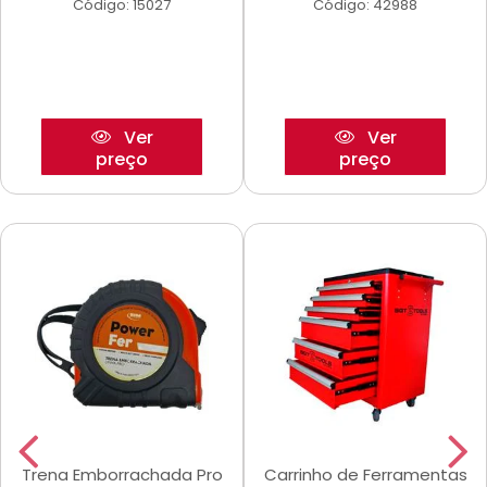
Código: 15027
Código: 42988
Ver
Ver
preço
preço
Trena Emborrachada Pro
Carrinho de Ferramentas