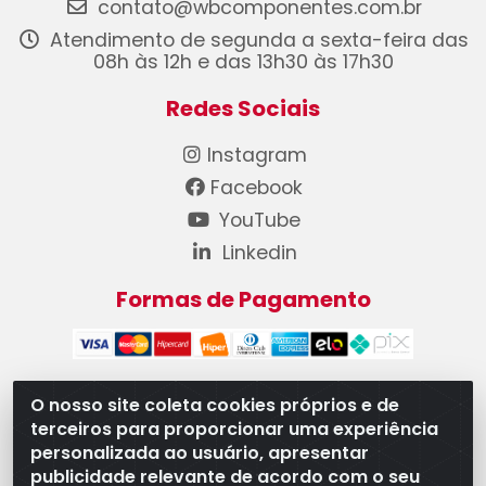
contato@wbcomponentes.com.br
Atendimento de segunda a sexta-feira das
08h às 12h e das 13h30 às 17h30
Redes Sociais
Instagram
Facebook
YouTube
Linkedin
Formas de Pagamento
O nosso site coleta cookies próprios e de
terceiros para proporcionar uma experiência
WB Componentes Automotivos LTDA - CNPJ
personalizada ao usuário, apresentar
08.528.393/0001-12 - Rua do Níquel, 667 - Parque
publicidade relevante de acordo com o seu
Oeste Industrial, Goiânia/GO - CEP 74375-660