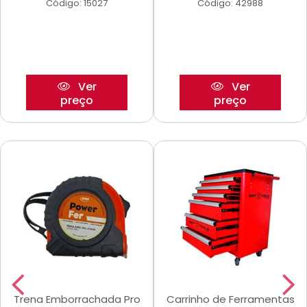
Código: 15027
Código: 42988
Ver
Ver
preço
preço
Trena Emborrachada Pro
Carrinho de Ferramentas