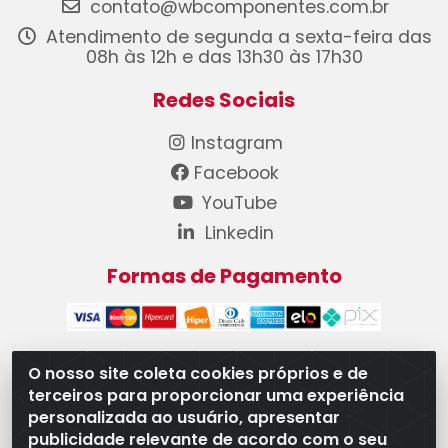
contato@wbcomponentes.com.br
Atendimento de segunda a sexta-feira das
08h às 12h e das 13h30 às 17h30
Redes Sociais
Instagram
Facebook
YouTube
Linkedin
Formas de Pagamento
O nosso site coleta cookies próprios e de
terceiros para proporcionar uma experiência
WB Componentes Automotivos LTDA - CNPJ
personalizada ao usuário, apresentar
08.528.393/0001-12 - Rua do Níquel, 667 - Parque
publicidade relevante de acordo com o seu
Oeste Industrial, Goiânia/GO - CEP 74375-660