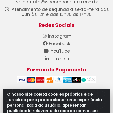
contato@wbcomponentes.com.br
Atendimento de segunda a sexta-feira das
08h às 12h e das 13h30 às 17h30
Redes Sociais
Instagram
Facebook
YouTube
Linkedin
Formas de Pagamento
O nosso site coleta cookies próprios e de
terceiros para proporcionar uma experiência
WB Componentes Automotivos LTDA - CNPJ
personalizada ao usuário, apresentar
08.528.393/0001-12 - Rua do Níquel, 667 - Parque
publicidade relevante de acordo com o seu
Oeste Industrial, Goiânia/GO - CEP 74375-660