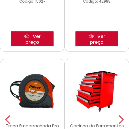
Código: 15027
Código: 42988
Ver
Ver
preço
preço
Trena Emborrachada Pro
Carrinho de Ferramentas