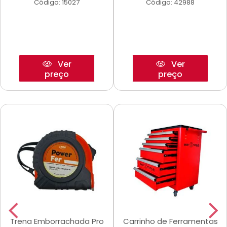
Código: 15027
Código: 42988
Ver
Ver
preço
preço
Trena Emborrachada Pro
Carrinho de Ferramentas