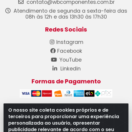
contato@wbcomponentes.com.br
Atendimento de segunda a sexta-feira das
08h às 12h e das 13h30 às 17h30
Redes Sociais
Instagram
Facebook
YouTube
Linkedin
Formas de Pagamento
O nosso site coleta cookies próprios e de
terceiros para proporcionar uma experiência
WB Componentes Automotivos LTDA - CNPJ
personalizada ao usuário, apresentar
08.528.393/0001-12 - Rua do Níquel, 667 - Parque
publicidade relevante de acordo com o seu
Oeste Industrial, Goiânia/GO - CEP 74375-660