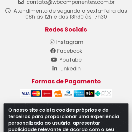
contato@wbcomponentes.com.br
Atendimento de segunda a sexta-feira das
08h às 12h e das 13h30 às 17h30
Redes Sociais
Instagram
Facebook
YouTube
Linkedin
Formas de Pagamento
O nosso site coleta cookies próprios e de
terceiros para proporcionar uma experiência
WB Componentes Automotivos LTDA - CNPJ
personalizada ao usuário, apresentar
08.528.393/0001-12 - Rua do Níquel, 667 - Parque
publicidade relevante de acordo com o seu
Oeste Industrial, Goiânia/GO - CEP 74375-660