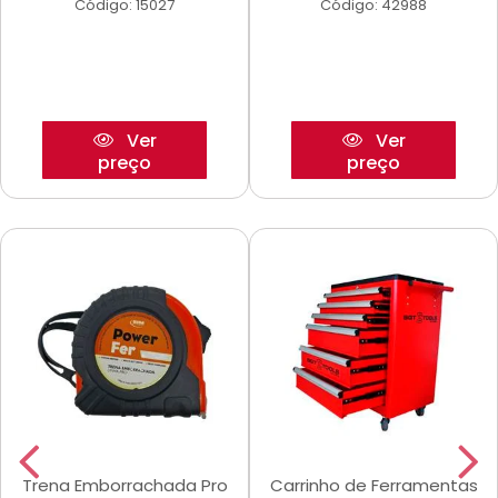
Código: 15027
Código: 42988
Ver
Ver
preço
preço
Trena Emborrachada Pro
Carrinho de Ferramentas