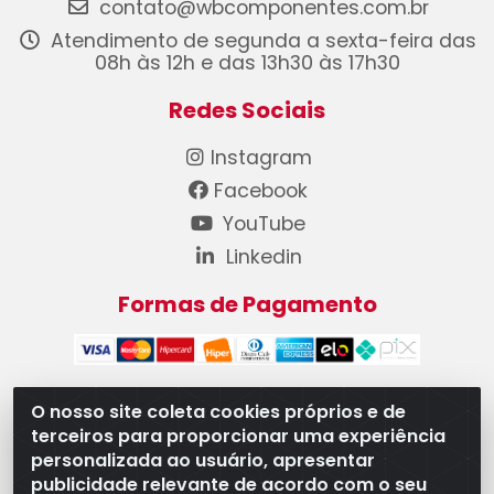
contato@wbcomponentes.com.br
Atendimento de segunda a sexta-feira das
08h às 12h e das 13h30 às 17h30
Redes Sociais
Instagram
Facebook
YouTube
Linkedin
Formas de Pagamento
O nosso site coleta cookies próprios e de
terceiros para proporcionar uma experiência
WB Componentes Automotivos LTDA - CNPJ
personalizada ao usuário, apresentar
08.528.393/0001-12 - Rua do Níquel, 667 - Parque
publicidade relevante de acordo com o seu
Oeste Industrial, Goiânia/GO - CEP 74375-660