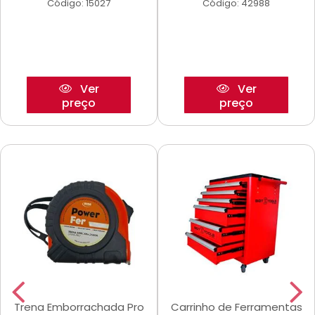
Código: 15027
Código: 42988
Ver
Ver
preço
preço
Trena Emborrachada Pro
Carrinho de Ferramentas