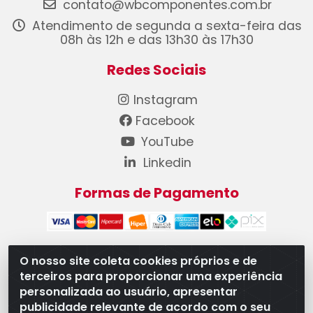
contato@wbcomponentes.com.br
Atendimento de segunda a sexta-feira das
08h às 12h e das 13h30 às 17h30
Redes Sociais
Instagram
Facebook
YouTube
Linkedin
Formas de Pagamento
O nosso site coleta cookies próprios e de
terceiros para proporcionar uma experiência
WB Componentes Automotivos LTDA - CNPJ
personalizada ao usuário, apresentar
08.528.393/0001-12 - Rua do Níquel, 667 - Parque
publicidade relevante de acordo com o seu
Oeste Industrial, Goiânia/GO - CEP 74375-660