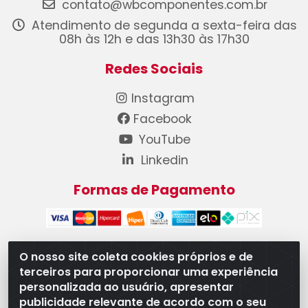
contato@wbcomponentes.com.br
Atendimento de segunda a sexta-feira das
08h às 12h e das 13h30 às 17h30
Redes Sociais
Instagram
Facebook
YouTube
Linkedin
Formas de Pagamento
O nosso site coleta cookies próprios e de
terceiros para proporcionar uma experiência
WB Componentes Automotivos LTDA - CNPJ
personalizada ao usuário, apresentar
08.528.393/0001-12 - Rua do Níquel, 667 - Parque
publicidade relevante de acordo com o seu
Oeste Industrial, Goiânia/GO - CEP 74375-660