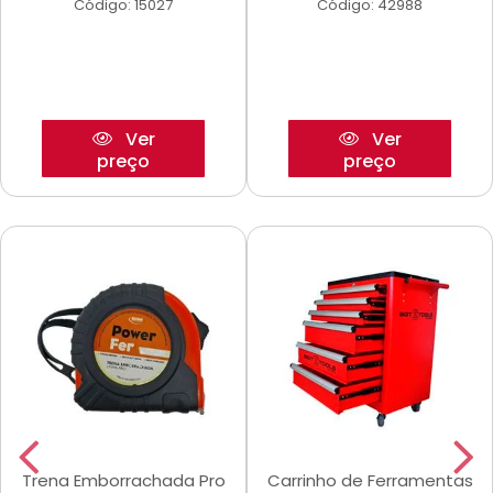
Código: 15027
Código: 42988
Ver
Ver
preço
preço
Trena Emborrachada Pro
Carrinho de Ferramentas