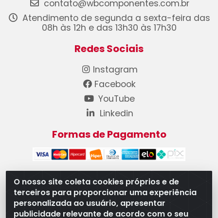
contato@wbcomponentes.com.br
Atendimento de segunda a sexta-feira das
08h às 12h e das 13h30 às 17h30
Redes Sociais
Instagram
Facebook
YouTube
Linkedin
Formas de Pagamento
O nosso site coleta cookies próprios e de
terceiros para proporcionar uma experiência
WB Componentes Automotivos LTDA - CNPJ
personalizada ao usuário, apresentar
08.528.393/0001-12 - Rua do Níquel, 667 - Parque
publicidade relevante de acordo com o seu
Oeste Industrial, Goiânia/GO - CEP 74375-660