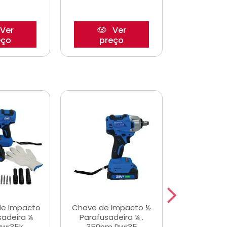
Ver
Ver
eço
preço
pre
de Impacto
Chave de Impacto ½
Jogo de C
sadeira ¼
Parafusadeira ¼ .
Fenda 
Pwr35k
350nm Pwr35
S3800