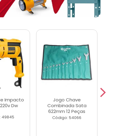
de Impacto
Jogo Chave
Jogo de Ch
 220v Dw
Combinada Sata
Longas e 
622mm 12 Peças
Peças
: 49845
Código: 54066
Código: