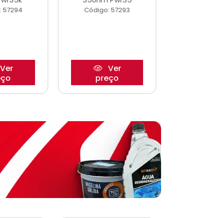
: 57294
Código: 57293
Código:
Ver
Ver
eço
preço
pre