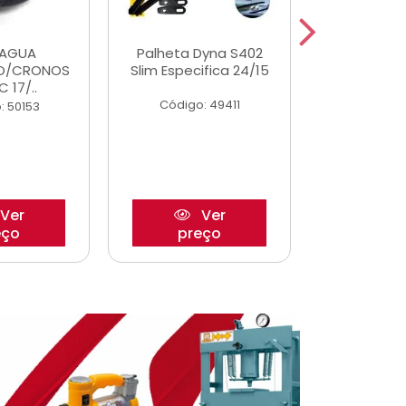
DAGUA
Palheta Dyna S402
Eixo P
O/CRONOS
Slim Especifica 24/15
Trambulad
C 17/..
05/
Código: 49411
: 50153
Código:
Ver
Ver
eço
preço
pre