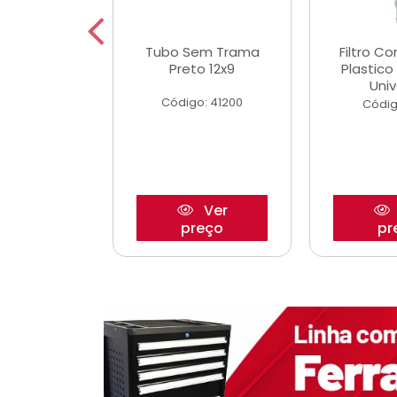
dro Roda
Tubo Sem Trama
Filtro C
,63mm
Preto 12x9
Plastic
o/Strada
Univ
Código: 41200
o: 27880
Códig
Ver
Ver
reço
preço
pr