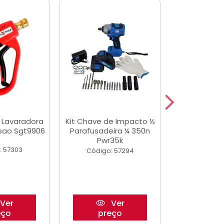
a Lavaradora
Kit Chave de Impacto ½
Adesivo Epox
ssao Sgt9906
Parafusadeira ¼ 350n
Transp.
Pwr35k
: 57303
Código:
Código: 57294
Ver
Ver
eço
preço
pre