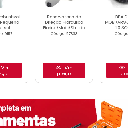
ombustivel
Reservatorio de
BBA 
o Pequeno
Direçao Hidraulica
MOBI/ARG
ersal
Fiorino/Mobi/Strada
1.0 3C
o: 9157
Código: 57333
Código
Ver
Ver
eço
preço
pr