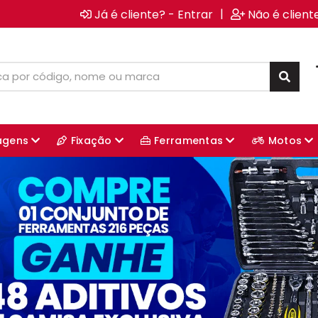
|
Já é cliente? - Entrar
Não é client
agens
Fixação
Ferramentas
Motos