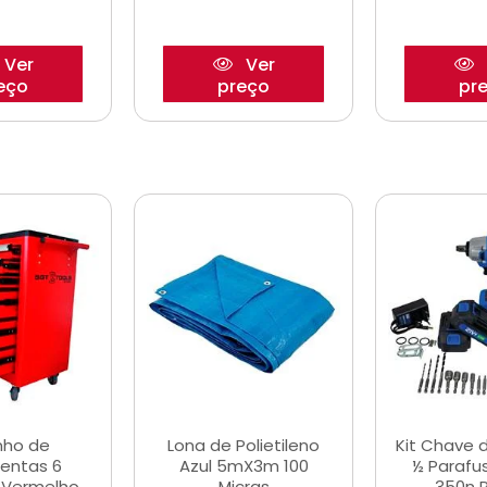
Ver
Ver
eço
preço
pr
nho de
Lona de Polietileno
Kit Chave 
entas 6
Azul 5mX3m 100
½ Parafu
 Vermelho
Micras
350n 