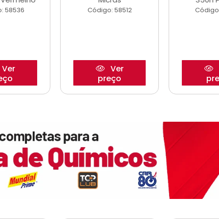
: 58536
Código: 58512
Código
Ver
Ver
eço
preço
pr