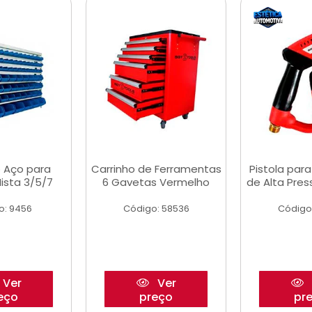
 Aço para
Carrinho de Ferramentas
Pistola par
ista 3/5/7
6 Gavetas Vermelho
de Alta Pre
o: 9456
Código: 58536
Código
Ver
Ver
eço
preço
pr