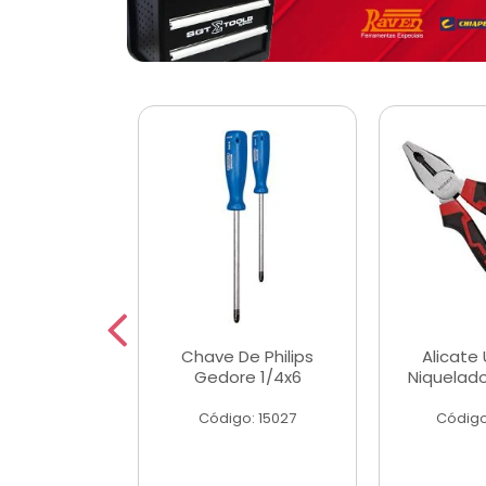
 Magnetica
Chave De Philips
Alicate 
ngular
Gedore 1/4x6
Niquelad
o: 56779
Código: 15027
Código