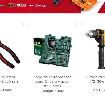
Universal
Jogo de Ferramentas
Furadeira 
o 8 200mm
para Oficina Master
1/2 710w
150 Peças
: 42988
Código
Código: 47682