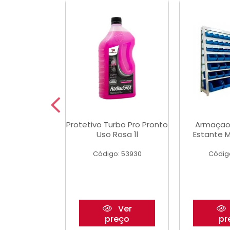
Multimec X3
Protetivo Turbo Pro Pronto
Armaçao
Uso Rosa 1l
Estante M
o: 50273
Código: 53930
Códig
Ver
Ver
reço
preço
pr