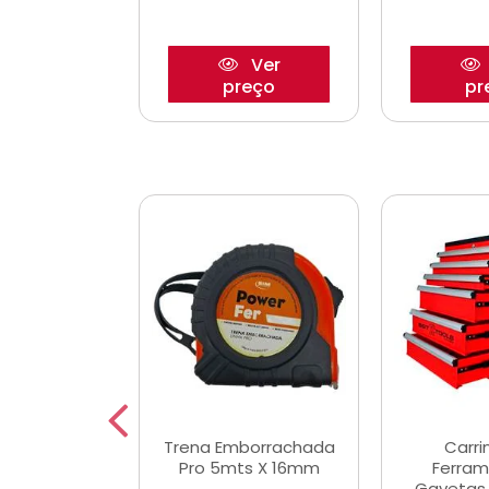
Ver
Ver
reço
preço
pr
De Corte
Trena Emborrachada
Carri
3/64x7/8
Pro 5mts X 16mm
Ferram
0x22,2mm
Gavetas