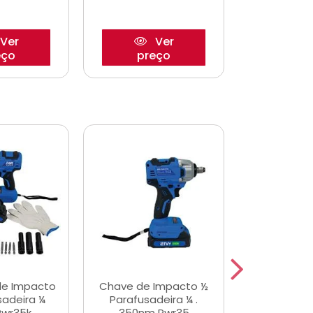
Ver
Ver
eço
preço
pre
de Impacto
Chave de Impacto ½
Jogo de C
sadeira ¼
Parafusadeira ¼ .
Fenda 
Pwr35k
350nm Pwr35
S3800