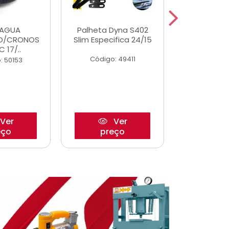
DAGUA
Palheta Dyna S402
Eixo P
O/CRONOS
Slim Especifica 24/15
Trambulad
C 17/..
05/
Código: 49411
: 50153
Código:
Ver
Ver
eço
preço
pre