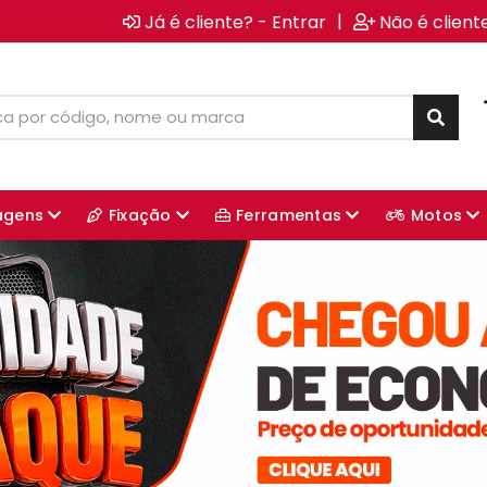
|
Já é cliente? - Entrar
Não é client
agens
Fixação
Ferramentas
Motos