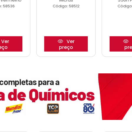
: 58536
Código: 58512
Código
Ver
Ver
eço
preço
pr