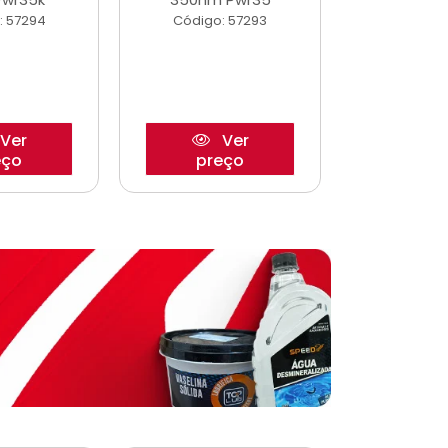
: 57294
Código: 57293
Código:
Ver
Ver
eço
preço
pre