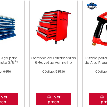
 Aço para
Carrinho de Ferramentas
Pistola par
ista 3/5/7
6 Gavetas Vermelho
de Alta Pre
o: 9456
Código: 58536
Código
Ver
Ver
eço
preço
pr