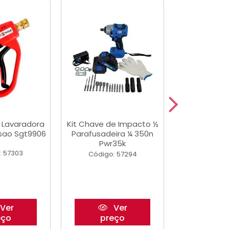
a Lavaradora
Kit Chave de Impacto ½
Adesivo Epox
ssao Sgt9906
Parafusadeira ¼ 350n
Transp.
Pwr35k
: 57303
Código:
Código: 57294
Ver
Ver
eço
preço
pre