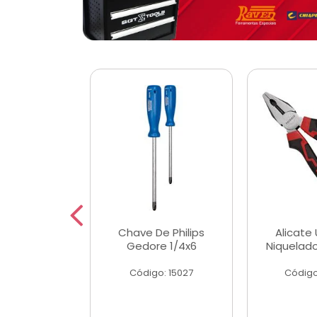
 Magnetica
Chave De Philips
Alicate 
ngular
Gedore 1/4x6
Niquelad
o: 56779
Código: 15027
Código