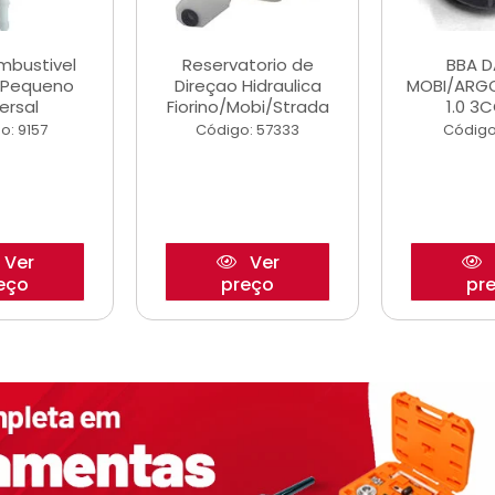
ombustivel
Reservatorio de
BBA 
o Pequeno
Direçao Hidraulica
MOBI/ARG
ersal
Fiorino/Mobi/Strada
1.0 3C
o: 9157
Código: 57333
Código
Ver
Ver
eço
preço
pr