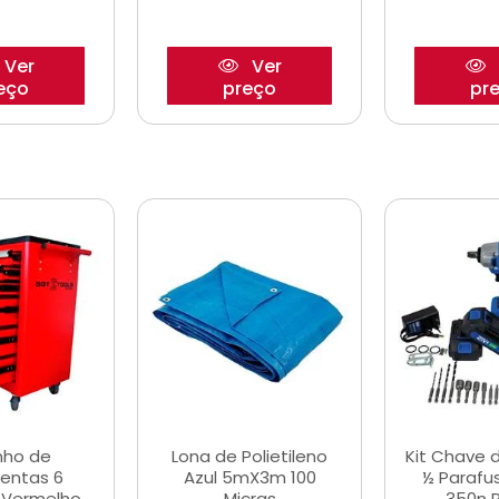
Ver
Ver
eço
preço
pr
nho de
Lona de Polietileno
Kit Chave 
entas 6
Azul 5mX3m 100
½ Parafu
 Vermelho
Micras
350n 