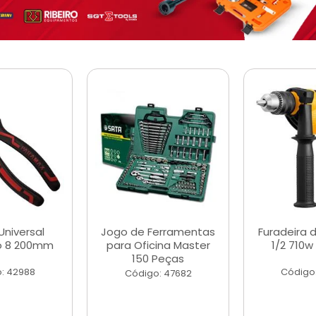
Universal
Jogo de Ferramentas
Furadeira 
o 8 200mm
para Oficina Master
1/2 710w
150 Peças
: 42988
Código
Código: 47682