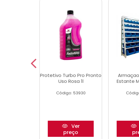
Multimec X3
Protetivo Turbo Pro Pronto
Armaçao
Uso Rosa 1l
Estante M
o: 50273
Código: 53930
Códig
Ver
Ver
reço
preço
pr