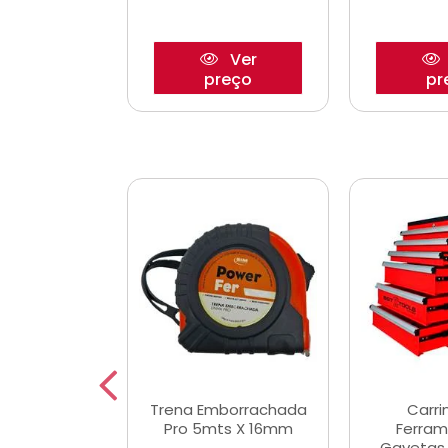
Ver
Ver
reço
preço
pr
De Corte
Trena Emborrachada
Carri
3/64x7/8
Pro 5mts X 16mm
Ferram
0x22,2mm
Gavetas