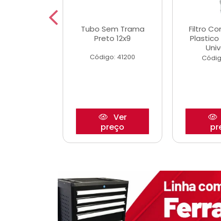
dro Roda
Tubo Sem Trama
Filtro C
,63mm
Preto 12x9
Plastic
o/Strada
Univ
Código: 41200
o: 27880
Códig
Ver
Ver
reço
preço
pr