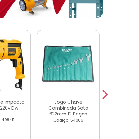
de Impacto
Jogo Chave
Jogo de Ch
 220v Dw
Combinada Sata
Longas e 
622mm 12 Peças
Peças
: 49845
Código: 54066
Código: