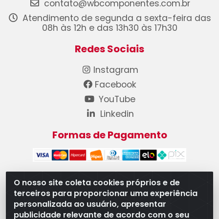
contato@wbcomponentes.com.br
Atendimento de segunda a sexta-feira das
08h às 12h e das 13h30 às 17h30
Redes Sociais
Instagram
Facebook
YouTube
Linkedin
Formas de Pagamento
O nosso site coleta cookies próprios e de
terceiros para proporcionar uma experiência
WB Componentes Automotivos LTDA - CNPJ
personalizada ao usuário, apresentar
08.528.393/0001-12 - Rua do Níquel, 667 - Parque
publicidade relevante de acordo com o seu
Oeste Industrial, Goiânia/GO - CEP 74375-660