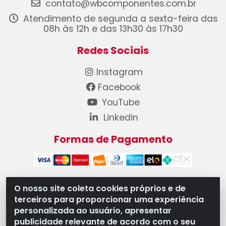
contato@wbcomponentes.com.br
Atendimento de segunda a sexta-feira das
08h às 12h e das 13h30 às 17h30
Redes Sociais
Instagram
Facebook
YouTube
Linkedin
Formas de Pagamento
O nosso site coleta cookies próprios e de
terceiros para proporcionar uma experiência
WB Componentes Automotivos LTDA - CNPJ
personalizada ao usuário, apresentar
08.528.393/0001-12 - Rua do Níquel, 667 - Parque
publicidade relevante de acordo com o seu
Oeste Industrial, Goiânia/GO - CEP 74375-660