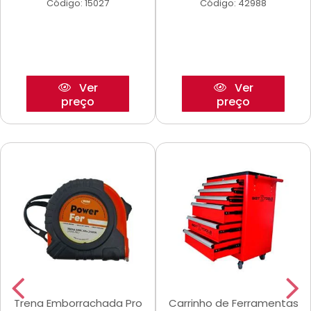
Código: 15027
Código: 42988
Ver
Ver
preço
preço
Trena Emborrachada Pro
Carrinho de Ferramentas