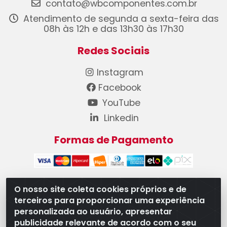
contato@wbcomponentes.com.br
Atendimento de segunda a sexta-feira das
08h às 12h e das 13h30 às 17h30
Redes Sociais
Instagram
Facebook
YouTube
Linkedin
Formas de Pagamento
O nosso site coleta cookies próprios e de
terceiros para proporcionar uma experiência
WB Componentes Automotivos LTDA - CNPJ
personalizada ao usuário, apresentar
08.528.393/0001-12 - Rua do Níquel, 667 - Parque
publicidade relevante de acordo com o seu
Oeste Industrial, Goiânia/GO - CEP 74375-660