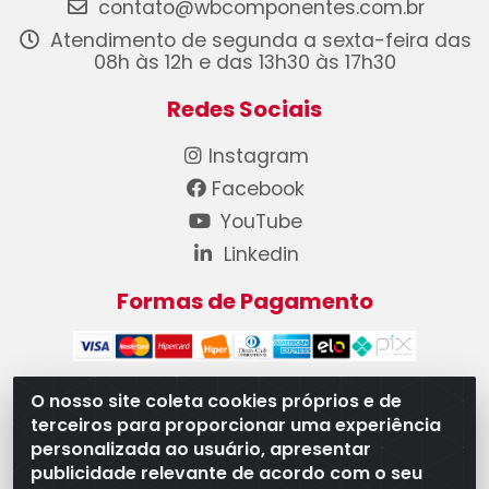
contato@wbcomponentes.com.br
Atendimento de segunda a sexta-feira das
08h às 12h e das 13h30 às 17h30
Redes Sociais
Instagram
Facebook
YouTube
Linkedin
Formas de Pagamento
O nosso site coleta cookies próprios e de
terceiros para proporcionar uma experiência
WB Componentes Automotivos LTDA - CNPJ
personalizada ao usuário, apresentar
08.528.393/0001-12 - Rua do Níquel, 667 - Parque
publicidade relevante de acordo com o seu
Oeste Industrial, Goiânia/GO - CEP 74375-660