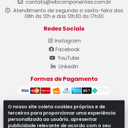
contato@wbcomponentes.com.br
Atendimento de segunda a sexta-feira das
08h às 12h e das 13h30 às 17h30
Redes Sociais
Instagram
Facebook
YouTube
Linkedin
Formas de Pagamento
O nosso site coleta cookies próprios e de
terceiros para proporcionar uma experiência
WB Componentes Automotivos LTDA - CNPJ
personalizada ao usuário, apresentar
08.528.393/0001-12 - Rua do Níquel, 667 - Parque
publicidade relevante de acordo com o seu
Oeste Industrial, Goiânia/GO - CEP 74375-660