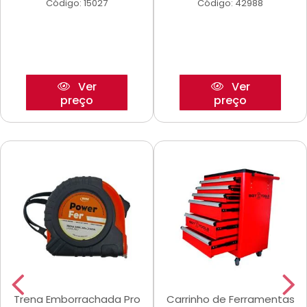
Código: 15027
Código: 42988
Ver
Ver
preço
preço
Trena Emborrachada Pro
Carrinho de Ferramentas