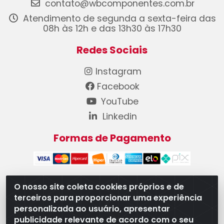
contato@wbcomponentes.com.br
Atendimento de segunda a sexta-feira das
08h às 12h e das 13h30 às 17h30
Redes Sociais
Instagram
Facebook
YouTube
Linkedin
Formas de Pagamento
O nosso site coleta cookies próprios e de
terceiros para proporcionar uma experiência
WB Componentes Automotivos LTDA - CNPJ
personalizada ao usuário, apresentar
08.528.393/0001-12 - Rua do Níquel, 667 - Parque
publicidade relevante de acordo com o seu
Oeste Industrial, Goiânia/GO - CEP 74375-660