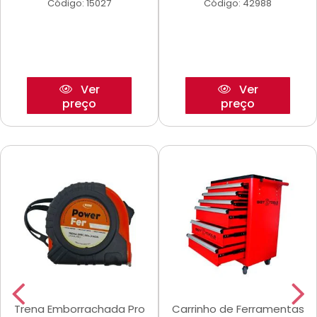
Código: 15027
Código: 42988
Ver
Ver
preço
preço
Trena Emborrachada Pro
Carrinho de Ferramentas