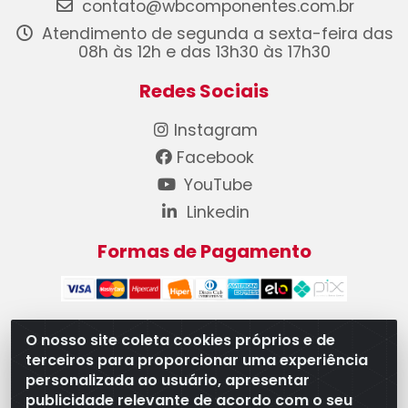
contato@wbcomponentes.com.br
Atendimento de segunda a sexta-feira das
08h às 12h e das 13h30 às 17h30
Redes Sociais
Instagram
Facebook
YouTube
Linkedin
Formas de Pagamento
O nosso site coleta cookies próprios e de
terceiros para proporcionar uma experiência
WB Componentes Automotivos LTDA - CNPJ
personalizada ao usuário, apresentar
08.528.393/0001-12 - Rua do Níquel, 667 - Parque
publicidade relevante de acordo com o seu
Oeste Industrial, Goiânia/GO - CEP 74375-660