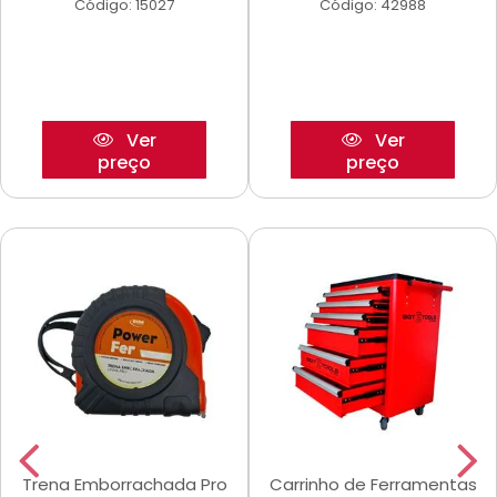
Código: 15027
Código: 42988
Ver
Ver
preço
preço
Trena Emborrachada Pro
Carrinho de Ferramentas