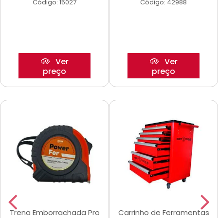
Código: 15027
Código: 42988
Ver
Ver
preço
preço
Trena Emborrachada Pro
Carrinho de Ferramentas