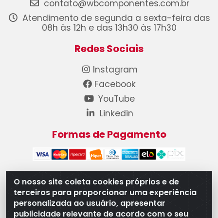
contato@wbcomponentes.com.br
Atendimento de segunda a sexta-feira das
08h às 12h e das 13h30 às 17h30
Redes Sociais
Instagram
Facebook
YouTube
Linkedin
Formas de Pagamento
O nosso site coleta cookies próprios e de
terceiros para proporcionar uma experiência
WB Componentes Automotivos LTDA - CNPJ
personalizada ao usuário, apresentar
08.528.393/0001-12 - Rua do Níquel, 667 - Parque
publicidade relevante de acordo com o seu
Oeste Industrial, Goiânia/GO - CEP 74375-660