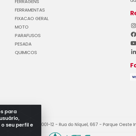
da
FERRAGENS
FERRAMENTAS
R
FIXACAO GERAL
MOTO
PARAFUSOS
PESADA
QUIMICOS
F
os para
usuário,
 seu perfil e
PJ 08.528.393/0001-12 - Rua do Níquel, 667 - Parque Oeste I