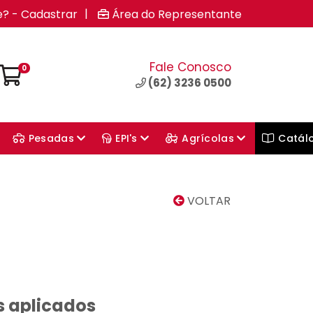
|
e? - Cadastrar
Área do Representante
Fale Conosco
0
(62) 3236 0500
Pesadas
EPI's
Agrícolas
Catál
VOLTAR
s aplicados