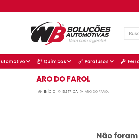
Automotivo
Químicos
Parafusos
Ferr
ARO DO FAROL
INÍCIO
ELÉTRICA
ARO DO FAROL
Não foram 