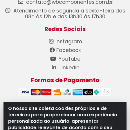
contato@wbcomponentes.com.br
Atendimento de segunda a sexta-feira das
08h às 12h e das 13h30 às 17h30
Redes Sociais
Instagram
Facebook
YouTube
Linkedin
Formas de Pagamento
O nosso site coleta cookies próprios e de
terceiros para proporcionar uma experiência
WB Componentes Automotivos LTDA - CNPJ
personalizada ao usuário, apresentar
08.528.393/0001-12 - Rua do Níquel, 667 - Parque
publicidade relevante de acordo com o seu
Oeste Industrial, Goiânia/GO - CEP 74375-660