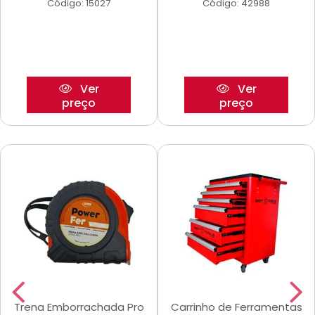
Código: 15027
Código: 42988
Ver
Ver
preço
preço
Trena Emborrachada Pro
Carrinho de Ferramentas