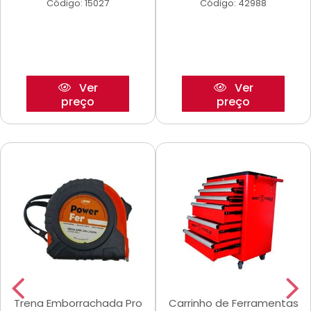
Código: 15027
Código: 42988
Ver
Ver
preço
preço
Trena Emborrachada Pro
Carrinho de Ferramentas