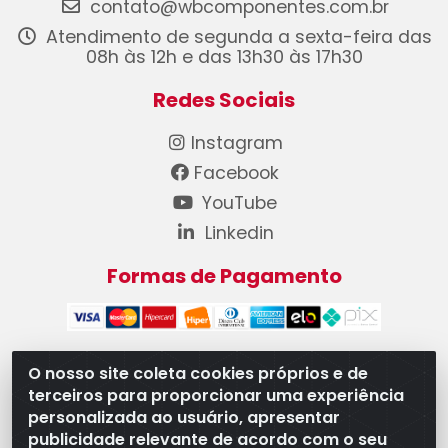
contato@wbcomponentes.com.br
Atendimento de segunda a sexta-feira das
08h às 12h e das 13h30 às 17h30
Redes Sociais
Instagram
Facebook
YouTube
Linkedin
Formas de Pagamento
O nosso site coleta cookies próprios e de
terceiros para proporcionar uma experiência
WB Componentes Automotivos LTDA - CNPJ
personalizada ao usuário, apresentar
08.528.393/0001-12 - Rua do Níquel, 667 - Parque
publicidade relevante de acordo com o seu
Oeste Industrial, Goiânia/GO - CEP 74375-660