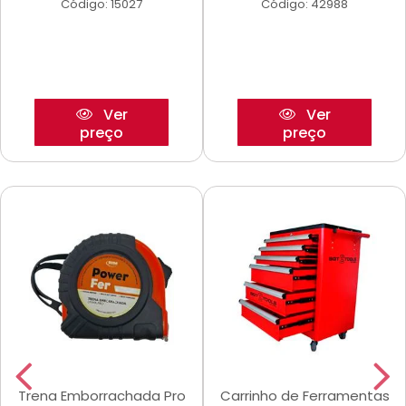
Código: 15027
Código: 42988
Ver
Ver
preço
preço
Trena Emborrachada Pro
Carrinho de Ferramentas