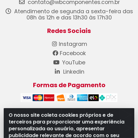
contato@wbcomponentes.com.br
Atendimento de segunda a sexta-feira das
08h às 12h e das 13h30 às 17h30
Redes Sociais
Instagram
Facebook
YouTube
Linkedin
Formas de Pagamento
O nosso site coleta cookies próprios e de
terceiros para proporcionar uma experiência
WB Componentes Automotivos LTDA - CNPJ
personalizada ao usuário, apresentar
08.528.393/0001-12 - Rua do Níquel, 667 - Parque
publicidade relevante de acordo com o seu
Oeste Industrial, Goiânia/GO - CEP 74375-660