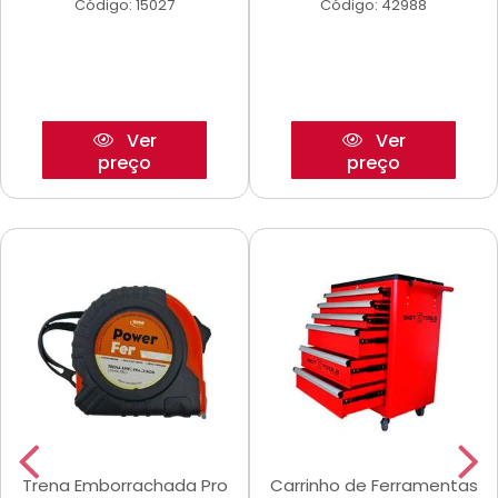
Código: 15027
Código: 42988
Ver
Ver
preço
preço
Trena Emborrachada Pro
Carrinho de Ferramentas