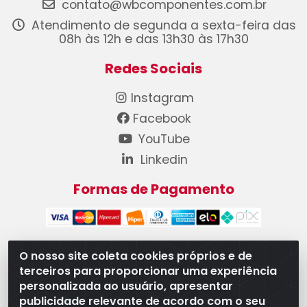
contato@wbcomponentes.com.br
Atendimento de segunda a sexta-feira das
08h às 12h e das 13h30 às 17h30
Redes Sociais
Instagram
Facebook
YouTube
Linkedin
Formas de Pagamento
O nosso site coleta cookies próprios e de
terceiros para proporcionar uma experiência
WB Componentes Automotivos LTDA - CNPJ
personalizada ao usuário, apresentar
08.528.393/0001-12 - Rua do Níquel, 667 - Parque
publicidade relevante de acordo com o seu
Oeste Industrial, Goiânia/GO - CEP 74375-660