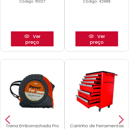
Código: 15027
Código: 42988
Ver
Ver
preço
preço
Trena Emborrachada Pro
Carrinho de Ferramentas