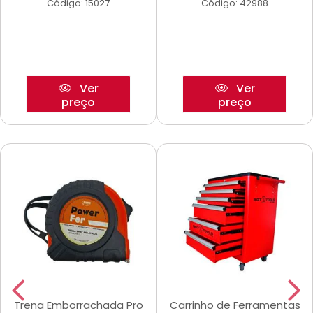
Código: 15027
Código: 42988
Ver
Ver
preço
preço
Trena Emborrachada Pro
Carrinho de Ferramentas