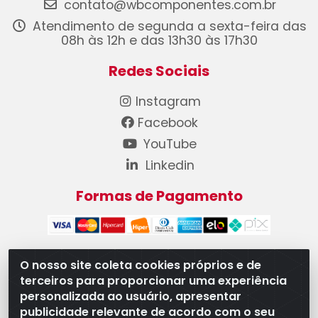
contato@wbcomponentes.com.br
Atendimento de segunda a sexta-feira das
08h às 12h e das 13h30 às 17h30
Redes Sociais
Instagram
Facebook
YouTube
Linkedin
Formas de Pagamento
O nosso site coleta cookies próprios e de
terceiros para proporcionar uma experiência
WB Componentes Automotivos LTDA - CNPJ
personalizada ao usuário, apresentar
08.528.393/0001-12 - Rua do Níquel, 667 - Parque
publicidade relevante de acordo com o seu
Oeste Industrial, Goiânia/GO - CEP 74375-660