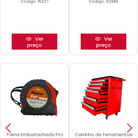
Código: 15027
Código: 42988
Ver
Ver
preço
preço
Trena Emborrachada Pro
Carrinho de Ferramentas