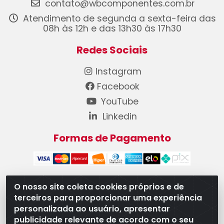
contato@wbcomponentes.com.br
Atendimento de segunda a sexta-feira das
08h às 12h e das 13h30 às 17h30
Redes Sociais
Instagram
Facebook
YouTube
Linkedin
Formas de Pagamento
O nosso site coleta cookies próprios e de
terceiros para proporcionar uma experiência
WB Componentes Automotivos LTDA - CNPJ
personalizada ao usuário, apresentar
08.528.393/0001-12 - Rua do Níquel, 667 - Parque
publicidade relevante de acordo com o seu
Oeste Industrial, Goiânia/GO - CEP 74375-660