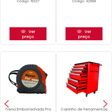
Código: 15027
Código: 42988
Ver
Ver
preço
preço
Trena Emborrachada Pro
Carrinho de Ferramentas