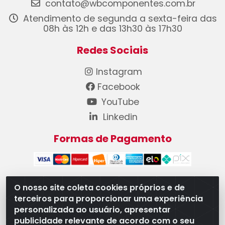
contato@wbcomponentes.com.br
Atendimento de segunda a sexta-feira das
08h às 12h e das 13h30 às 17h30
Redes Sociais
Instagram
Facebook
YouTube
Linkedin
Formas de Pagamento
O nosso site coleta cookies próprios e de
terceiros para proporcionar uma experiência
WB Componentes Automotivos LTDA - CNPJ
personalizada ao usuário, apresentar
08.528.393/0001-12 - Rua do Níquel, 667 - Parque
publicidade relevante de acordo com o seu
Oeste Industrial, Goiânia/GO - CEP 74375-660