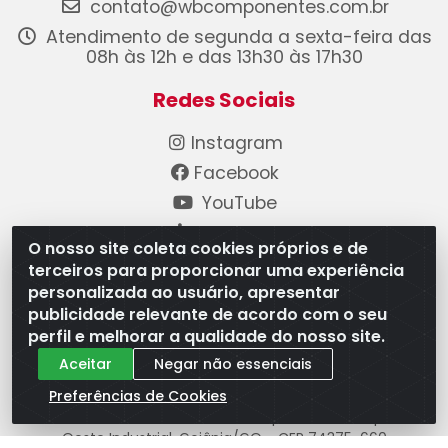
contato@wbcomponentes.com.br
Atendimento de segunda a sexta-feira das
08h às 12h e das 13h30 às 17h30
Redes Sociais
Instagram
Facebook
YouTube
Linkedin
O nosso site coleta cookies próprios e de
terceiros para proporcionar uma experiência
Formas de Pagamento
personalizada ao usuário, apresentar
publicidade relevante de acordo com o seu
perfil e melhorar a qualidade do nosso site.
Aceitar
Negar não essenciais
Preferências de Cookies
WB Componentes Automotivos LTDA - CNPJ
08.528.393/0001-12 - Rua do Níquel, 667 - Parque
Oeste Industrial, Goiânia/GO - CEP 74375-660