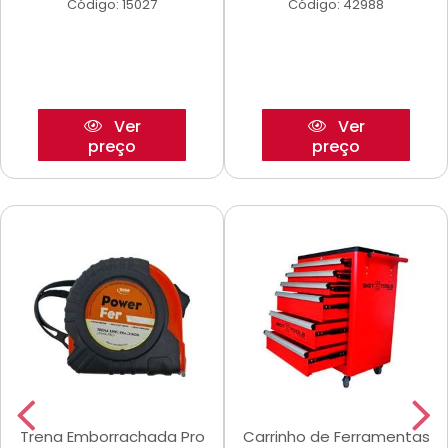
Código: 15027
Código: 42988
Ver
Ver
preço
preço
Trena Emborrachada Pro
Carrinho de Ferramentas