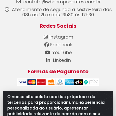
contato@wbcomponentes.com.br
Atendimento de segunda a sexta-feira das
08h às 12h e das 13h30 às 17h30
Redes Sociais
Instagram
Facebook
YouTube
Linkedin
Formas de Pagamento
O nosso site coleta cookies próprios e de
terceiros para proporcionar uma experiência
WB Componentes Automotivos LTDA - CNPJ
personalizada ao usuário, apresentar
08.528.393/0001-12 - Rua do Níquel, 667 - Parque
publicidade relevante de acordo com o seu
Oeste Industrial, Goiânia/GO - CEP 74375-660