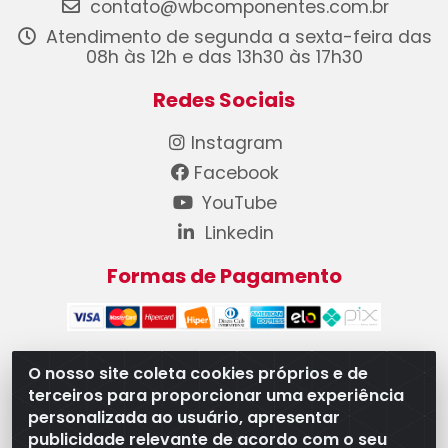
contato@wbcomponentes.com.br
Atendimento de segunda a sexta-feira das
08h às 12h e das 13h30 às 17h30
Redes Sociais
Instagram
Facebook
YouTube
Linkedin
Formas de Pagamento
O nosso site coleta cookies próprios e de
terceiros para proporcionar uma experiência
WB Componentes Automotivos LTDA - CNPJ
personalizada ao usuário, apresentar
08.528.393/0001-12 - Rua do Níquel, 667 - Parque
publicidade relevante de acordo com o seu
Oeste Industrial, Goiânia/GO - CEP 74375-660